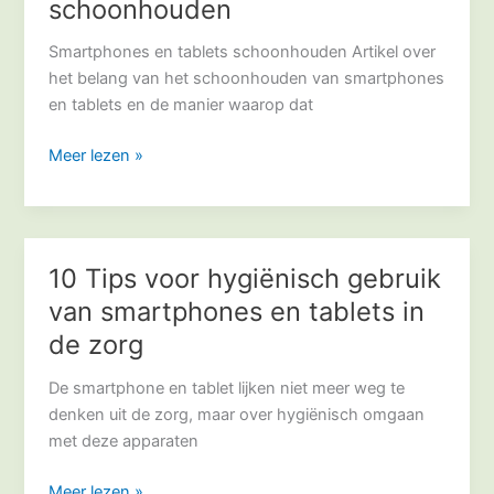
schoonhouden
tablets
schoonhouden
Smartphones en tablets schoonhouden Artikel over
het belang van het schoonhouden van smartphones
en tablets en de manier waarop dat
Meer lezen »
10 Tips voor hygiënisch gebruik
10
Tips
van smartphones en tablets in
voor
de zorg
hygiënisch
gebruik
De smartphone en tablet lijken niet meer weg te
van
denken uit de zorg, maar over hygiënisch omgaan
smartphones
met deze apparaten
en
tablets
Meer lezen »