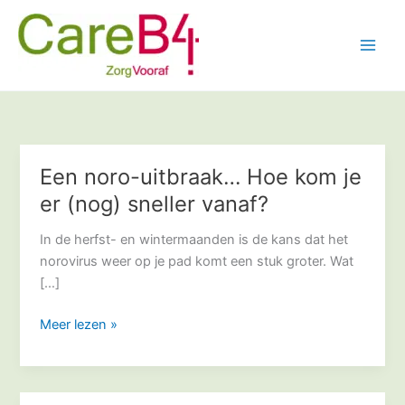
Ga
naar
de
inhoud
Een noro-uitbraak… Hoe kom je
Een
noro-
er (nog) sneller vanaf?
uitbraak…
Hoe
In de herfst- en wintermaanden is de kans dat het
kom
norovirus weer op je pad komt een stuk groter. Wat
je
[…]
er
Meer lezen »
(nog)
sneller
vanaf?