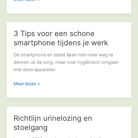
in
de
zorg
3 Tips voor een schone
3
Tips
smartphone tijdens je werk
voor
een
De smartphone en tablet lijken niet meer weg te
schone
denken uit de zorg, maar over hygiënisch omgaan
smartphone
met deze apparaten
tijdens
Meer lezen »
je
werk
Richtlijn urinelozing en
Richtlijn
urinelozing
stoelgang
en