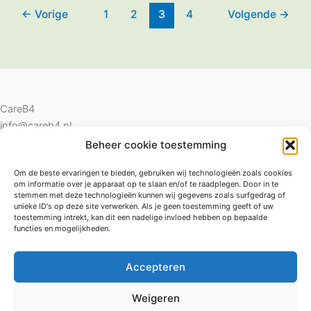
←
Vorige
1
2
3
4
Volgende
→
CareB4
info@careb4.nl
06-42274225
Beheer cookie toestemming
Om de beste ervaringen te bieden, gebruiken wij technologieën zoals cookies
om informatie over je apparaat op te slaan en/of te raadplegen. Door in te
CRKBO-geregistreerd
stemmen met deze technologieën kunnen wij gegevens zoals surfgedrag of
unieke ID's op deze site verwerken. Als je geen toestemming geeft of uw
toestemming intrekt, kan dit een nadelige invloed hebben op bepaalde
Churchillpark 15
functies en mogelijkheden.
6029 RB Sterksel
KVK 54849020
Accepteren
Privacybeleid
Weigeren
Klachtenregeling