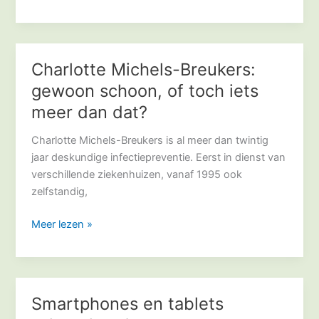
Charlotte Michels-Breukers:
Charlotte
Michels-
gewoon schoon, of toch iets
Breukers:
meer dan dat?
gewoon
schoon,
Charlotte Michels-Breukers is al meer dan twintig
of
jaar deskundige infectiepreventie. Eerst in dienst van
toch
verschillende ziekenhuizen, vanaf 1995 ook
iets
zelfstandig,
meer
dan
Meer lezen »
dat?
Smartphones en tablets
Smartphones
en