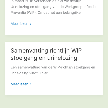
stoelgang
In maart 2016 verscheen de nieuwe richtlijn
Urinelozing en stoelgang van de Werkgroep Infectie
Preventie (WIP). Omdat het een belangrijke,
Meer lezen »
Samenvatting richtlijn WIP
Samenvatting
richtlijn
stoelgang en urinelozing
WIP
stoelgang
Een samenvatting van de WIP-richtlijn stoelgang en
en
urinelozing vindt u hier.
urinelozing
Meer lezen »