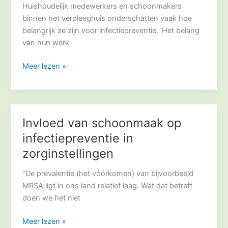
steeds
Huishoudelijk medewerkers en schoonmakers
belangrijker
binnen het verpleeghuis onderschatten vaak hoe
belangrijk ze zijn voor infectiepreventie. ‘Het belang
van hun werk
Meer lezen »
Invloed van schoonmaak op
Invloed
van
infectiepreventie in
schoonmaak
zorginstellingen
op
infectiepreventie
“De prevalentie (het vóórkomen) van bijvoorbeeld
in
MRSA ligt in ons land relatief laag. Wat dat betreft
zorginstellingen
doen we het niet
Meer lezen »