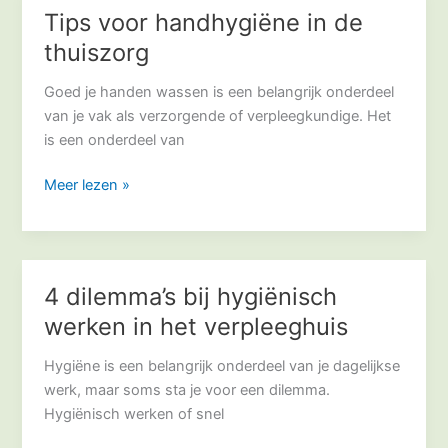
Tips voor handhygiëne in de
Tips
voor
thuiszorg
handhygiëne
in
Goed je handen wassen is een belangrijk onderdeel
de
van je vak als verzorgende of verpleegkundige. Het
thuiszorg
is een onderdeel van
Meer lezen »
4 dilemma’s bij hygiënisch
4
dilemma’s
werken in het verpleeghuis
bij
hygiënisch
Hygiëne is een belangrijk onderdeel van je dagelijkse
werken
werk, maar soms sta je voor een dilemma.
in
Hygiënisch werken of snel
het