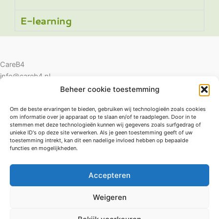
E-learning
CareB4
info@careb4.nl
06-42274225
Beheer cookie toestemming
Om de beste ervaringen te bieden, gebruiken wij technologieën zoals cookies
om informatie over je apparaat op te slaan en/of te raadplegen. Door in te
CRKBO-geregistreerd
stemmen met deze technologieën kunnen wij gegevens zoals surfgedrag of
unieke ID's op deze site verwerken. Als je geen toestemming geeft of uw
toestemming intrekt, kan dit een nadelige invloed hebben op bepaalde
Churchillpark 15
functies en mogelijkheden.
6029 RB Sterksel
KVK 54849020
Accepteren
Privacybeleid
Weigeren
Klachtenregeling
Algemene voorwaarden individuele cursisten