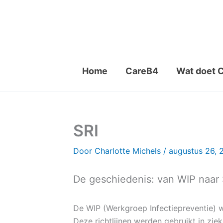
Ga
naar
de
inhoud
Home
CareB4
Wat doet 
SRI
Door
Charlotte Michels
/
augustus 26, 
De geschiedenis: van WIP naar 
De WIP (Werkgroep Infectiepreventie) we
Deze richtlijnen werden gebruikt in zi