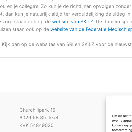
jou en je collega’s. Zo kun je de richtlijnen opvolgen zond
pt, dan kun je natuurlijk altijd ter verduidelijking de uitleg 
ge zorg staan ook op de
website van SKILZ
. De domein speci
huizen staan ook op de
website van de Federatie Medisch sp
n? Kijk dan op de websites van SRI en SKILZ voor de nieuwst
Churchillpark 15
Pr
Om de beste 
6029 RB Sterksel
Kl
over je appa
KVK 54849020
Al
kunnen wij ge
toestemming 