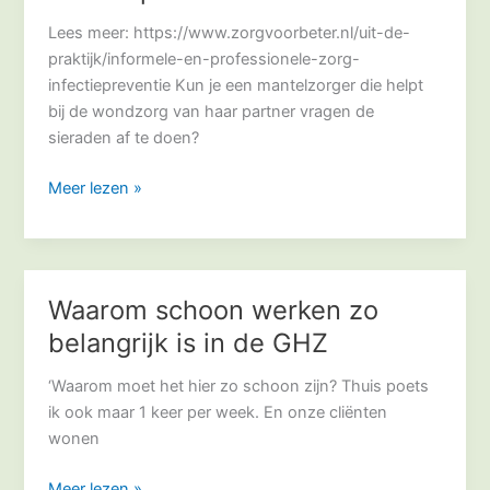
samen
Lees meer: https://www.zorgvoorbeter.nl/uit-de-
sterk
praktijk/informele-en-professionele-zorg-
in
infectiepreventie Kun je een mantelzorger die helpt
infectiepreventie
bij de wondzorg van haar partner vragen de
sieraden af te doen?
Meer lezen »
Waarom schoon werken zo
Waarom
schoon
belangrijk is in de GHZ
werken
zo
‘Waarom moet het hier zo schoon zijn? Thuis poets
belangrijk
ik ook maar 1 keer per week. En onze cliënten
is
wonen
in
Meer lezen »
de