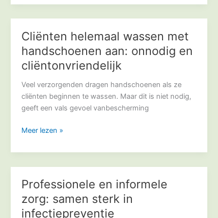
Cliënten helemaal wassen met
Cliënten
helemaal
handschoenen aan: onnodig en
wassen
cliëntonvriendelijk
met
handschoenen
Veel verzorgenden dragen handschoenen als ze
aan:
cliënten beginnen te wassen. Maar dit is niet nodig,
onnodig
geeft een vals gevoel vanbescherming
en
cliëntonvriendelijk
Meer lezen »
Professionele en informele
Professionele
en
zorg: samen sterk in
informele
infectiepreventie
zorg: