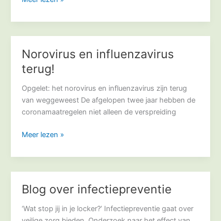
GHZ
Norovirus en influenzavirus
Norovirus
en
terug!
influenzavirus
terug!
Opgelet: het norovirus en influenzavirus zijn terug
van weggeweest De afgelopen twee jaar hebben de
coronamaatregelen niet alleen de verspreiding
Meer lezen »
Blog over infectiepreventie
Blog
over
‘Wat stop jij in je locker?’ Infectiepreventie gaat over
infectiepreventie
veilige zorg bieden. Onderzoek naar het effect van