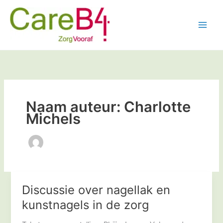
Ga
naar
de
inhoud
Naam auteur: Charlotte
Michels
Discussie over nagellak en
Discussie
over
kunstnagels in de zorg
nagellak