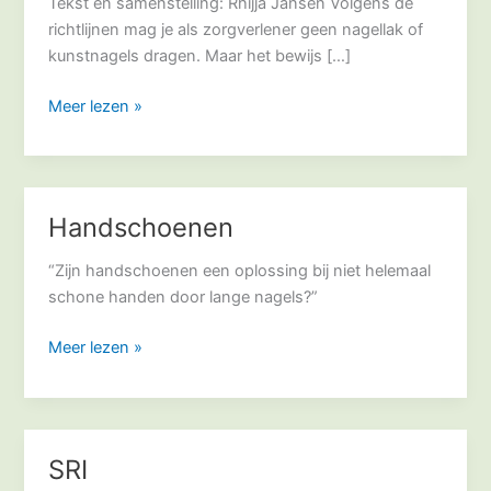
en
Tekst en samenstelling: Rhijja Jansen Volgens de
kunstnagels
richtlijnen mag je als zorgverlener geen nagellak of
in
kunstnagels dragen. Maar het bewijs […]
de
Meer lezen »
zorg
Handschoenen
Handschoenen
“Zijn handschoenen een oplossing bij niet helemaal
schone handen door lange nagels?”
Meer lezen »
SRI
SRI