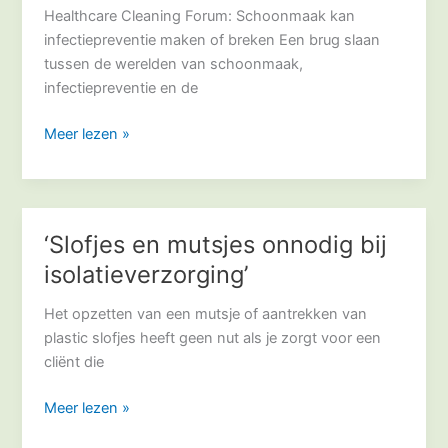
Healthcare Cleaning Forum: Schoonmaak kan
infectiepreventie maken of breken Een brug slaan
tussen de werelden van schoonmaak,
infectiepreventie en de
Meer lezen »
‘Slofjes en mutsjes onnodig bij
‘Slofjes
en
isolatieverzorging’
mutsjes
onnodig
Het opzetten van een mutsje of aantrekken van
bij
plastic slofjes heeft geen nut als je zorgt voor een
isolatieverzorging’
cliënt die
Meer lezen »