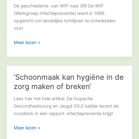
De geschiedenis: van WIP naar SRI De WIP
(Werkgroep Infectiepreventie) werd in 1988
opgericht om landelijke richtlijnen te ontwikkelen
voor
Meer lezen »
‘Schoonmaak kan hygiëne in de
‘Schoonmaak
kan
zorg maken of breken’
hygiëne
in
Lees hier het hele artikel. De Inspectie
de
Gezondheidszorg en Jeugd (IGJ) luidde recent de
zorg
noodklok in een rapport: infectiepreventie krijgt
maken
Meer lezen »
of
breken’