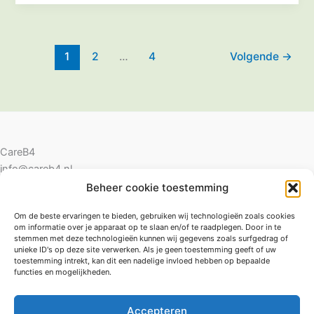
1
2
…
4
Volgende
→
CareB4
info@careb4.nl
06-42274225
Beheer cookie toestemming
Om de beste ervaringen te bieden, gebruiken wij technologieën zoals cookies
om informatie over je apparaat op te slaan en/of te raadplegen. Door in te
CRKBO-geregistreerd
stemmen met deze technologieën kunnen wij gegevens zoals surfgedrag of
unieke ID's op deze site verwerken. Als je geen toestemming geeft of uw
toestemming intrekt, kan dit een nadelige invloed hebben op bepaalde
Churchillpark 15
functies en mogelijkheden.
6029 RB Sterksel
KVK 54849020
Accepteren