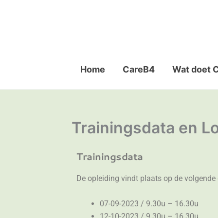
Ga
naar
de
inhoud
Home
CareB4
Wat doet 
Trainingsdata en Lo
Trainingsdata
De opleiding vindt plaats op de volgende
07-09-2023 / 9.30u – 16.30u
12-10-2023 / 9.30u – 16.30u